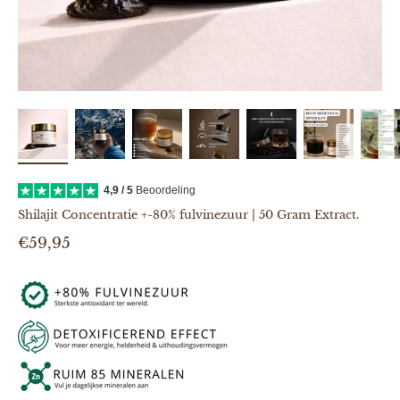
4,9 / 5
Beoordeling
Shilajit Concentratie +-80% fulvinezuur | 50 Gram Extract.
Aanbiedingsprijs
€59,95