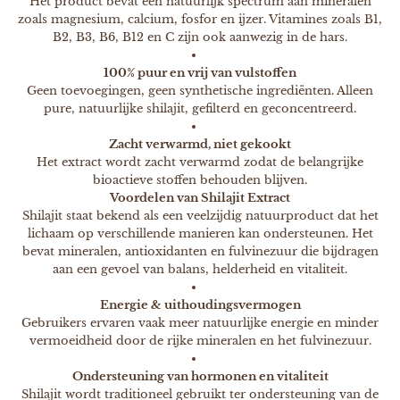
Het product bevat een natuurlijk spectrum aan mineralen
zoals magnesium, calcium, fosfor en ijzer. Vitamines zoals B1,
B2, B3, B6, B12 en C zijn ook aanwezig in de hars.
100% puur en vrij van vulstoffen
Geen toevoegingen, geen synthetische ingrediënten. Alleen
pure, natuurlijke shilajit, gefilterd en geconcentreerd.
Zacht verwarmd, niet gekookt
Het extract wordt zacht verwarmd zodat de belangrijke
bioactieve stoffen behouden blijven.
Voordelen van Shilajit Extract
Shilajit staat bekend als een veelzijdig natuurproduct dat het
lichaam op verschillende manieren kan ondersteunen. Het
bevat mineralen, antioxidanten en fulvinezuur die bijdragen
aan een gevoel van balans, helderheid en vitaliteit.
Energie & uithoudingsvermogen
Gebruikers ervaren vaak meer natuurlijke energie en minder
vermoeidheid door de rijke mineralen en het fulvinezuur.
Ondersteuning van hormonen en vitaliteit
Shilajit wordt traditioneel gebruikt ter ondersteuning van de