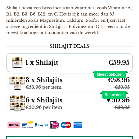
Shilajit bevat een breed scala aan vitamines, zoals Vitamine A,
B1, B2, B3, B6, B12, en C. Het is rijk aan meer dan 85
mineralen zoals Magnesium, Calcium, Fosfor en Ijzer. Het
actieve ingrediënt in Shilajit is Fulvinezuur. Dit is een van de
meest krachtige antioxidanten van de wereld.
SHILAJIT DEALS
1 x Shilajit
€59,95
Meest gekozen
3 x Shilajits
€53,96
€53,96 per item
€59,95
Beste deal
6 x Shilajits
€50,96
€50,96 per item
€59,95