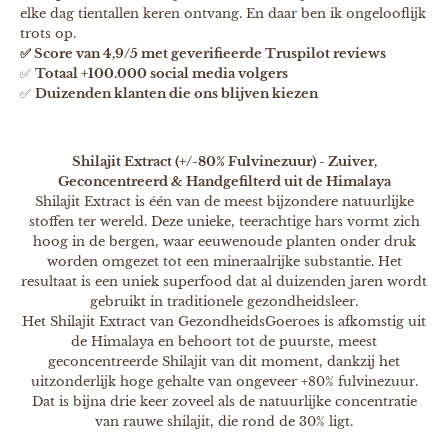
elke dag tientallen keren ontvang. En daar ben ik ongelooflijk
trots op.
✅ Score van 4,9/5 met geverifieerde Truspilot reviews
✅
Totaal +100.000 social media volgers
✅
Duizenden klanten die ons blijven kiezen
Shilajit Extract (+/-80% Fulvinezuur) - Zuiver,
Geconcentreerd & Handgefilterd uit de Himalaya
Shilajit Extract is één van de meest bijzondere natuurlijke
stoffen ter wereld. Deze unieke, teerachtige hars vormt zich
hoog in de bergen, waar eeuwenoude planten onder druk
worden omgezet tot een mineraalrijke substantie. Het
resultaat is een uniek superfood dat al duizenden jaren wordt
gebruikt in traditionele gezondheidsleer.
Het Shilajit Extract van GezondheidsGoeroes is afkomstig uit
de Himalaya en behoort tot de puurste, meest
geconcentreerde Shilajit van dit moment, dankzij het
uitzonderlijk hoge gehalte van ongeveer +80% fulvinezuur.
Dat is bijna drie keer zoveel als de natuurlijke concentratie
van rauwe shilajit, die rond de 30% ligt.