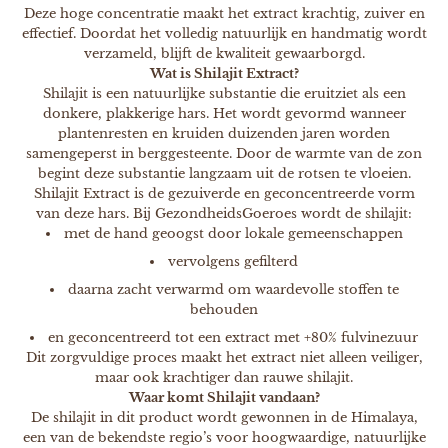
Deze hoge concentratie maakt het extract krachtig, zuiver en
effectief. Doordat het volledig natuurlijk en handmatig wordt
verzameld, blijft de kwaliteit gewaarborgd.
Wat is Shilajit Extract?
Shilajit is een natuurlijke substantie die eruitziet als een
donkere, plakkerige hars. Het wordt gevormd wanneer
plantenresten en kruiden duizenden jaren worden
samengeperst in berggesteente. Door de warmte van de zon
begint deze substantie langzaam uit de rotsen te vloeien.
Shilajit Extract is de gezuiverde en geconcentreerde vorm
van deze hars. Bij GezondheidsGoeroes wordt de shilajit:
met de hand geoogst door lokale gemeenschappen
vervolgens gefilterd
daarna zacht verwarmd om waardevolle stoffen te
behouden
en geconcentreerd tot een extract met +80% fulvinezuur
Dit zorgvuldige proces maakt het extract niet alleen veiliger,
maar ook krachtiger dan rauwe shilajit.
Waar komt Shilajit vandaan?
De shilajit in dit product wordt gewonnen in de Himalaya,
een van de bekendste regio’s voor hoogwaardige, natuurlijke