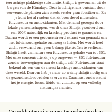
teer achtige plakkerige substantie. Shilajit is gewonnen uit de
bergen van de Himalaya. Deze krachtige hars ontstaat door
eeuwenoude planten zich steeds verder gaan fossiliseren. En
je kunt het al readen: dat zit boordevol mineralen,
fulvinezuur en antioxidanten. Met de hand geoogst door
lokale gemeenschappen, wordt onze Shilajit gezuiverd om
een 100% natuurlijk en krachtig product te garanderen.
Daarna wordt er een geconcentreerd extract van gemaakt om
het fulvinezuurgehalte omhoog te halen. Het wordt heel
zacht verwarmd om geen belangrijke stoffen te verliezen.
Shilajit heeft van nature een fulvinezuur gehalte van tot 30%.
Met onze concentratie zit je op ongeveer +/-80% fulvinezuur,
zonder toevoegingen aan de shilajit zelf. Fulvinezuur staat
bekend als een van de meest krachtige antioxidanten van
deze wereld. Daarom heb je maar zo weinig shilajit nodig om
de gezondheidsvoordelen te ervaren. Daarnaast ondersteunt
het je energie, focus, libido en vitaliteit op een volledig
natuurlijke manier.
Onze klanten zijn super tevreden (en daar