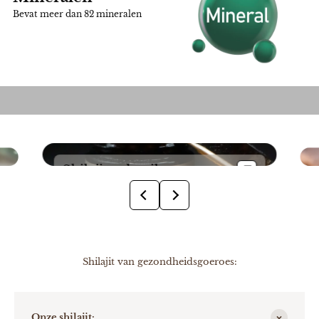
Bevat meer dan 82 mineralen
Shilajit gebruiken
n
Neem shilajit bij voorkeur in de ochtend
op nuchtere maag voor een
energieboost door de dag heen. Verwarm
je lepeltje voor een paar seconden onder
de warme kraan. Haal 1 kleine erwt
Shilajit van gezondheidsgoeroes:
grootte shilajit uit de pot en los op in
lauwwarm water.
Onze shilajit: